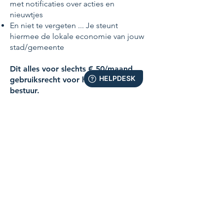
met notificaties over acties en
nieuwtjes
En niet te vergeten ... Je steunt
hiermee de lokale economie van jouw
stad/gemeente
Dit alles voor slechts € 50/maand
gebruiksrecht voor het lokaal
bestuur.
VRAAG EEN DEMO AAN BIJ STEVEN
of
BESTEL HIER JOUW CONSUMENTEN APP