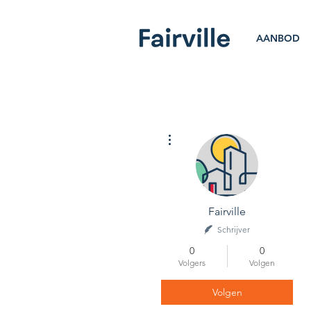
AANBOD
Meer acties
Fairville
Schrijver
0
0
Volgers
Volgen
Volgen