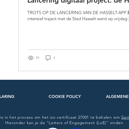
Lancering digitaal project: de
TROTS OP DE LANCERING VAN DE HASSELT-APP 🙌
intensief traject met de Stad Hasselt werd op vrijdag
71
1
LARING
COOKIE POLICY
ALGEMENE
e is in het process om het iso certificaat 27001 te behalen ism
Spr
Hieronder kan je de "Letters of Engagement (LoE)" vinden.