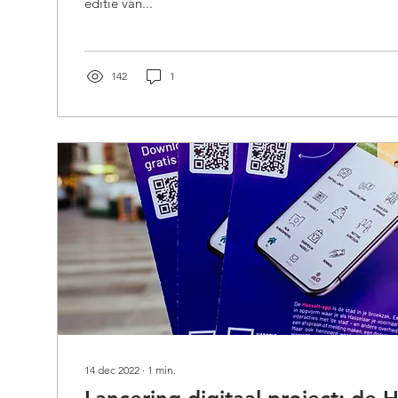
editie van...
142
1
14 dec 2022
∙
1
min.