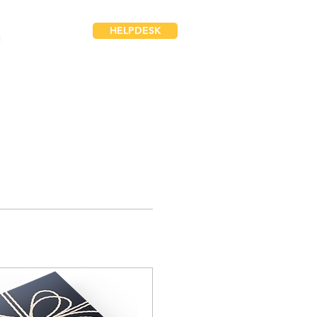
HELPDESK
N