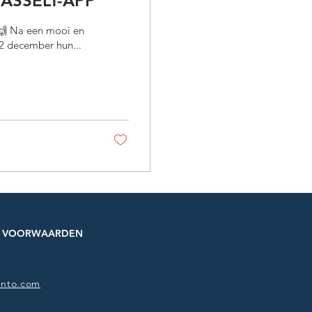
 HASSELT-APP
 Na een mooi en
 2 december hun...
 VOORWAARDEN
into.com