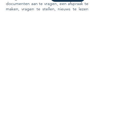
documenten aan te vragen, een afspraak te
maken, vragen te stellen, nieuws te lezen
over de stad, en nog veel meer. Dit allemaal
in de persoonlijke look & feel van stad
Hasselt.
PRIVACYVERKLARING
COOKIE POLICY
ALGEMENE VOORWAARDEN
Fairville is in het process om het iso certificaat 27001 te
behalen ism
Sprinto.com
Hieronder kan je de "Letters of Engagement (LoE)" vinden.