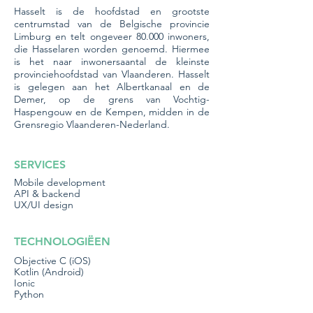
Hasselt is de hoofdstad en grootste
centrumstad van de Belgische provincie
Limburg en telt ongeveer 80.000 inwoners,
die Hasselaren worden genoemd. Hiermee
is het naar inwonersaantal de kleinste
provinciehoofdstad van Vlaanderen. Hasselt
is gelegen aan het Albertkanaal en de
Demer, op de grens van Vochtig-
Haspengouw en de Kempen, midden in de
Grensregio Vlaanderen-Nederland.
SERVICES
Mobile development
API & backend
UX/UI design
TECHNOLOGIËEN
Objective C (iOS)
Kotlin (Android)
Ionic
Python