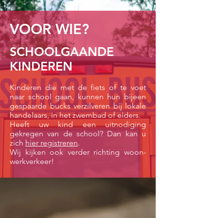
VOOR WIE?
SCHOOLGAANDE
KINDEREN
Kinderen die met de fiets of te voet
naar school gaan, kunnen hun bijeen
gespaarde bucks verzilveren bij lokale
handelaars, in het zwembad of elders.
Heeft uw kind een uitnodiging
gekregen van de school? Dan kan u
zich
hier registreren
.
Wij kijken ook verder richting woon-
werkverkeer!