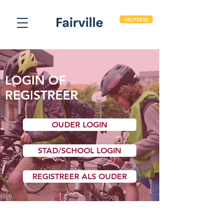
HELPDESK
LOGIN OF
REGISTREER
OUDER LOGIN
STAD/SCHOOL LOGIN
REGISTREER ALS OUDER