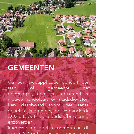
GEMEENTEN
Via een webapplicatie beheert een
stad of gemeente het
beloningssysteem en registreert ze
nieuwe handelaars en stadsdiensten.
Een dashboard toont het aantal
gefietste kilometers, de verminderde
CO2-uitstoot, de brandstofbesparing,
enzoverder.
Interesse om deel te nemen aan dit
project?
Contacteer ons
gerust voor