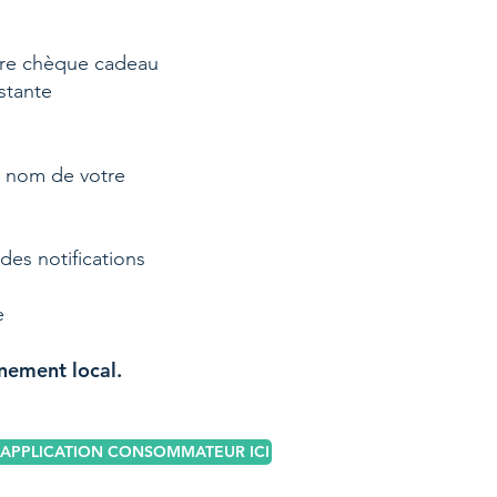
tre chèque cadeau
estante
n nom de votre
des notifications
e
rnement local.
PPLICATION CONSOMMATEUR ICI