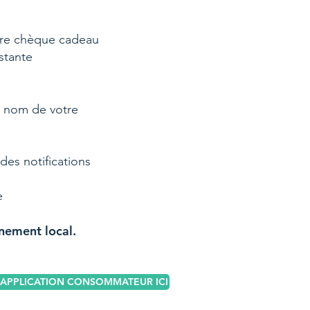
tre chèque cadeau
estante
n nom de votre
des notifications
e
rnement local.
PPLICATION CONSOMMATEUR ICI