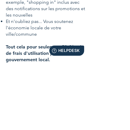
exemple, "shopping in" inclus avec
des notifications sur les promotions et
les nouvelles
Et n'oubliez pas... Vous soutenez
l'économie locale de votre
ville/commune
Tout cela pour seulement 50 €/mois
de frais d'utilisation pour le
gouvernement local.
DEMANDEZ UNE DÉMO À STEVEN
ou alors
COMMANDEZ VOTRE APPLICATION CONSOMMATEUR