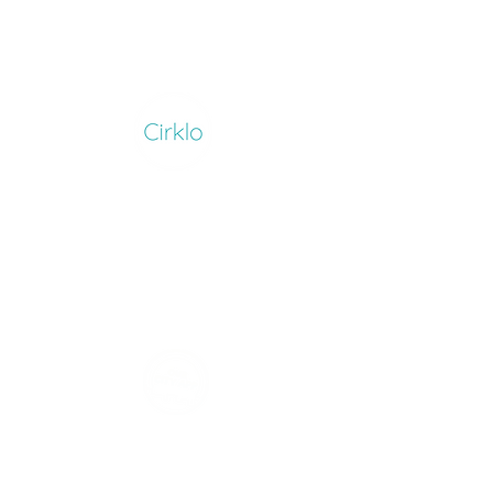
O
Cadeaubo
n
Systeem
ONZE STAD