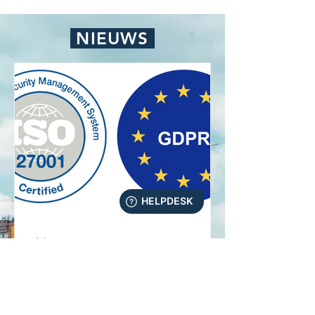
NIEUWS
17 jul
ISO 27001
Bij Fairville staan informatiebeveiliging
en vertrouwen centraal. Daarom zijn we