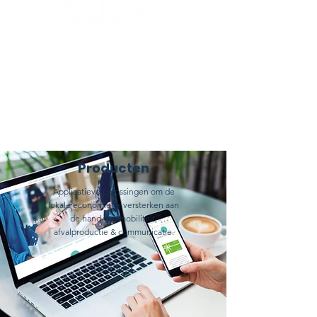
Fietsbelonin
g
Producten
Applicatieve oplossingen om de
lokale economie te versterken aan
de hand van mobiliteit,
afvalproductie & communicatie.
Lees meer