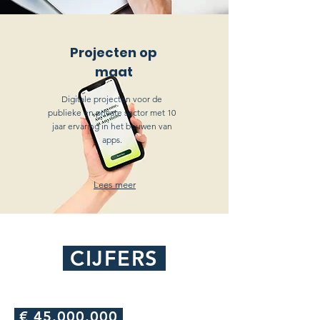
Projecten op
maat
Digitale projecten voor de
publieke en private sector met 10
jaar ervaring in het bouwen van
apps.
Lees meer
CIJFERS
€
45.000.000