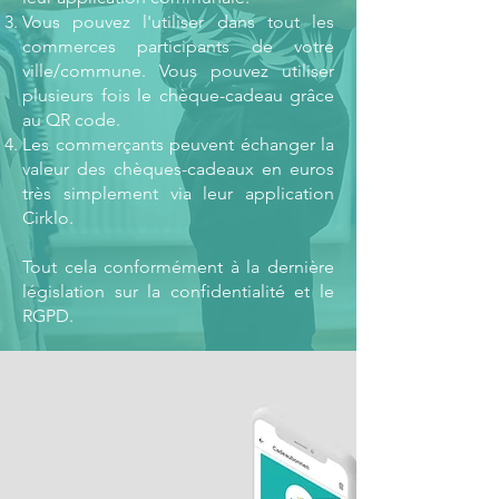
Vous pouvez l'utiliser dans tout les
commerces participants de votre
ville/commune. Vous pouvez utiliser
plusieurs fois le chèque-cadeau grâce
au QR code.
Les commerçants peuvent échanger la
valeur des chèques-cadeaux en euros
très simplement via leur application
Cirklo.
Tout cela conformément à la dernière
législation sur la confidentialité et le
RGPD.