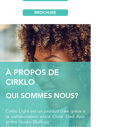
BROCHURE
À PROPOS DE
CIRKLO
QUI SOMMES NOUS?
Cirklo Light est un produit créé grâce à
la collaboration entre Onze Stad App
et the Studio (Belfius).