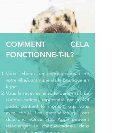
COMMENT CELA
FONCTIONNE-T-IL?
Vous achetez un chèque-cadeau de
votre ville/commune via la boutique en
ligne.
Vous le recevrez ensuite par e-mail. Le
chèque-cadeau, représenté par un QR
code, contient le montant que vous
avez choisi. Les partenaires qui ont
déjà une «Onze Stad App» peuvent
télécharger le chèque-cadeau dans
leur application communale.