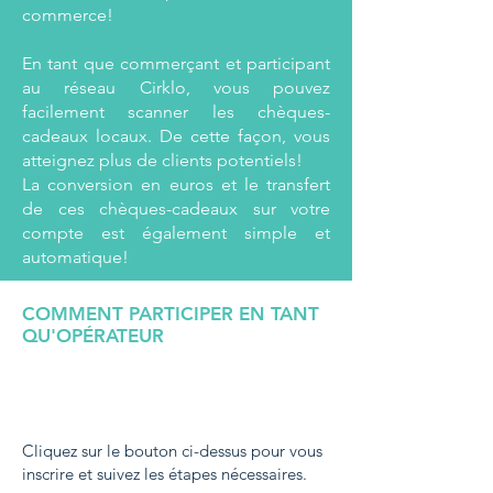
commerce!
En tant que commerçant et participant
au réseau Cirklo, vous pouvez
facilement scanner les chèques-
cadeaux locaux. De cette façon, vous
atteignez plus de clients potentiels!
La conversion en euros et le transfert
de ces chèques-cadeaux sur votre
compte est également simple et
automatique!
COMMENT PARTICIPER EN TANT
QU'OPÉRATEUR
Cliquez sur le bouton ci-dessus pour vous
inscrire et suivez les étapes nécessaires.